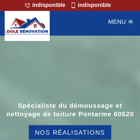
indisponible
indisponible
MENU
Spécialiste du démoussage et
nettoyage de toiture Pontarme 60520
NOS RÉALISATIONS