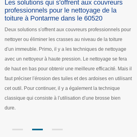
urs
Ce qu'il faut savoir pour le démoussage 
la toiture d'une maison à Pontarme dans 
60520
ls pour
Selon les explications de la société Dole Rénovation, le
ure
mousses et les lichens détériorent l'aspect des toits des
oyage
immeubles ou des habitations. En plus de cela, ces
 fera
végétaux sont capables d'engendrer d'autres
 Mais il
désagréments plus graves. En effet, les éléments de la
tilisant
couverture comme les ardoises et les tuiles peuvent
ue
devenir très poreux si ces mousses prolifèrent. De ce fait
en
les couvreurs doivent effectuer des démoussages pour l
éliminer le plus vite possible pour éviter des infiltrations
d'eau au niveau de la structure.