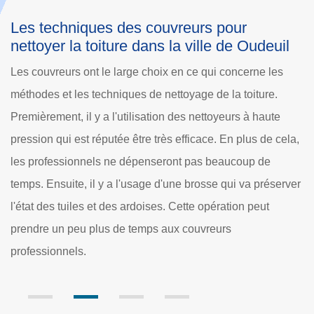
Un outillage complet pour les travaux de
l
nettoyage de la toiture dans la ville de
Oudeuil
Pour la société Dole Rénovation, rien ne vaut qu'un
D
professionnel bien équipé pour pouvoir remplir ses
n
missions. De ce fait, elle fournit tout ce qu'il faut aux
d
la,
couvreurs professionnels en ce qui concerne les
a
nettoyages de la toiture d'une maison. Premièrement, il faut
d
ver
savoir que les experts ont besoin d'équipements pour
f
grimper sur la toiture. Ainsi, ils utilisent des échelles, des
c
échafaudages ou une nacelle pour les cas extrêmes. Pour
c
l'élimination des différents déchets, il y a la brosse.
d