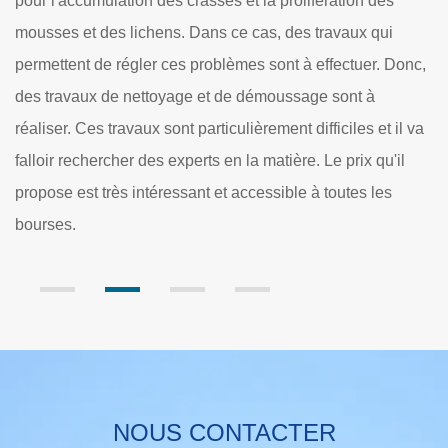
es
déchets peuvent envahir la structure. Premièrement, les
i
plus fréquentes sont les mousses et les lichens. Ces
 Donc,
végétaux sont aptes à retenir une grande quantité d'eau 
qui amènera à l'apparition des infiltrations d'eau et à la
 il va
perte progressive de l'étanchéité. Ensuite, il y a égaleme
'il
les feuilles et les branches qui viennent des arbres se
s
trouvant aux alentours du toit.
NOUS CONTACTER