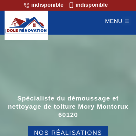
indisponible
indisponible
MENU
Spécialiste du démoussage et
nettoyage de toiture Mory Montcrux
60120
NOS RÉALISATIONS