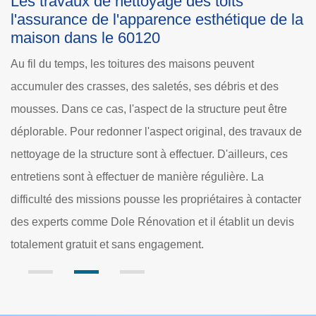
Comment estimer le prix des nettoyage
e de la
la toiture dans la ville de Mory Montcrux
Une multitude de facteurs de prix sont disponibles pou
pouvoir estimer le budget nécessaire pour les travaux 
 des
nettoyage de la toiture. Primo, il y a l'accessibilité du toi
t être
Cela influence grandement le tarif, car les constructio
ravaux de
les arbres qui peuvent gêner les opérations augmente
s, ces
considérablement le temps de nettoyage. Pour poursui
a
il faut se baser sur les dimensions de la structure à
contacter
nettoyer. À côté de cela, les propriétaires doivent
n devis
également prendre en compte les techniques utilisées.