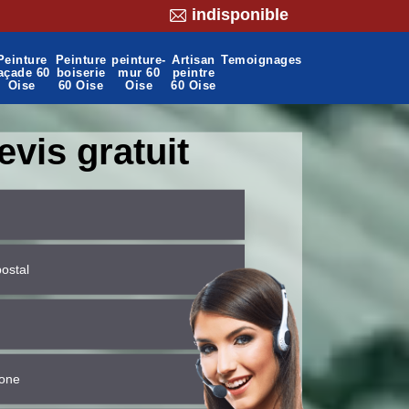
indisponible
Peinture
Peinture
peinture-
Artisan
Temoignages
açade 60
boiserie
mur 60
peintre
Oise
60 Oise
Oise
60 Oise
evis gratuit