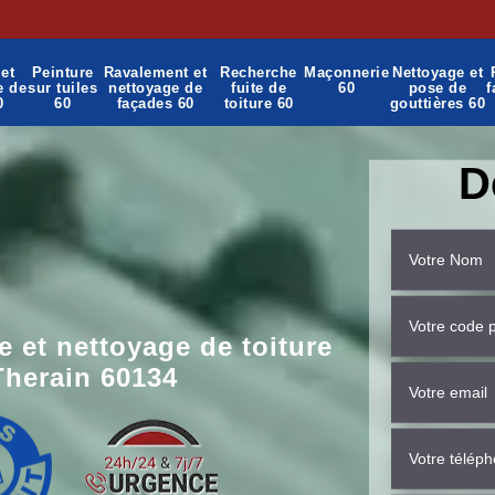
et
Peinture
Ravalement et
Recherche
Maçonnerie
Nettoyage et
e de
sur tuiles
nettoyage de
fuite de
60
pose de
f
0
60
façades 60
toiture 60
gouttières 60
D
 et nettoyage de toiture
Therain 60134