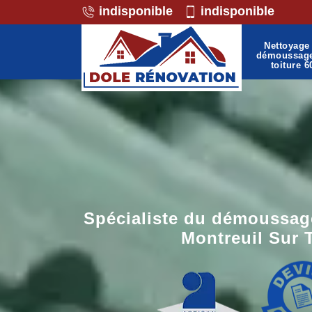
indisponible
indisponible
Nettoyage 
démoussag
toiture 6
Spécialiste du démoussage
Montreuil Sur 