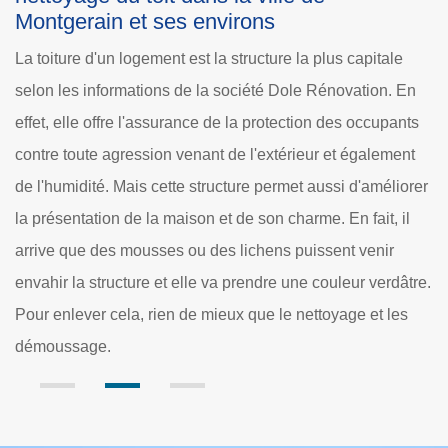
Au fil du temps, les toitures des maisons peuvent
e
accumuler des crasses, des saletés, ses débris et des
 En
mousses. Dans ce cas, l'aspect de la structure peut être
nts
déplorable. Pour redonner l'aspect original, des travaux de
nt
nettoyage de la structure sont à effectuer. D'ailleurs, ces
orer
entretiens sont à effectuer de manière régulière. La
il
difficulté des missions pousse les propriétaires à contacter
des experts comme Dole Rénovation et il établit un devis
âtre.
totalement gratuit et sans engagement.
s