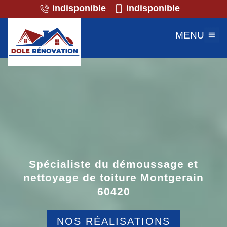
indisponible
indisponible
MENU
Spécialiste du démoussage et
nettoyage de toiture Montgerain
60420
NOS RÉALISATIONS