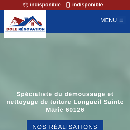
indisponible
indisponible
MENU
Spécialiste du démoussage et
nettoyage de toiture Longueil Sainte
Marie 60126
NOS RÉALISATIONS