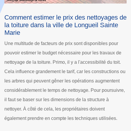
de
Le nettoyage à haute pression de la toiture
L
et les précautions à prendre dans la ville de
R
Longueil Sainte Marie dans le 60126
d
M
Pour la société Dole Rénovation, le nettoyage de la toiture
Se
est une opération fréquente et très aisée. En effet, pour
à 
assurer les missions, les couvreurs professionnels peuvent
de
ou
utiliser un nettoyeur à haute pression. Ainsi, les couvreurs
du
peuvent gagner beaucoup de temps, car les opérations se
to
e,
résument en un seul passage. Le souci réside dans le fait
de
que la trop forte pression fragilise les ardoises. La méthode
d'
ne s'utilise donc que pour les couvertures en métaux.
l'