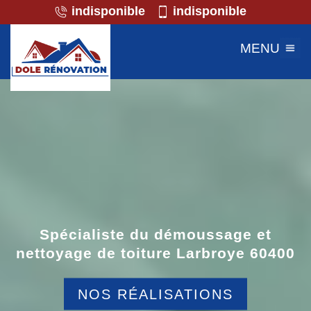
indisponible
indisponible
MENU
Spécialiste du démoussage et
nettoyage de toiture Larbroye 60400
NOS RÉALISATIONS