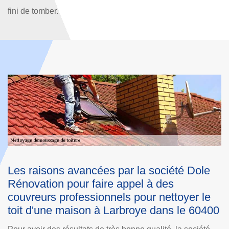
fini de tomber.
Les différents traitements de la société
L
Dole Rénovation qui sont effectués après
t
le nettoyage de la toiture dans la ville de
d
00
Larbroye
S