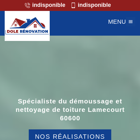
indisponible
indisponible
MENU
Spécialiste du démoussage et
nettoyage de toiture Lamecourt
60600
NOS RÉALISATIONS