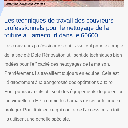
La méthode classique de nettoyage de la
toiture dans la ville de Lamecourt :
l'utilisation de brosse dure
ompte
Il y a une foultitude de méthodes qui peuvent être utilisées
 bien
par les couvreurs professionnels dans le but de nettoyer la
toiture d'une habitation. Ainsi, les couvreurs peuvent
est
choisir de nettoyer la surface supérieure de la maison en
utilisant une brosse bien dure. Il s'agit d'une méthode
ction
classique qui permet de préserver l'état des tuiles et des
r se
ardoises. Mais son défaut est la nécessité de la dépense
oit,
de beaucoup de temps et de beaucoup d'énergie.