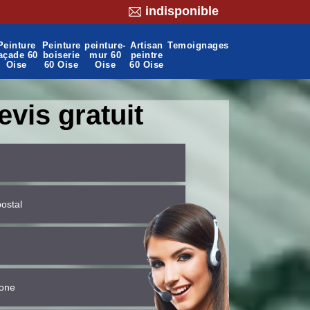
indisponible
Peinture
Peinture
peinture-
Artisan
Temoignages
açade 60
boiserie
mur 60
peintre
Oise
60 Oise
Oise
60 Oise
evis gratuit