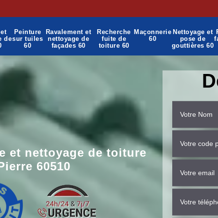
et
Peinture
Ravalement et
Recherche
Maçonnerie
Nettoyage et
e de
sur tuiles
nettoyage de
fuite de
60
pose de
f
0
60
façades 60
toiture 60
gouttières 60
D
 et nettoyage de toiture
Pierre 60510