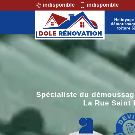
indisponible
indisponible
Nettoyage 
démoussag
toiture 6
Spécialiste du démoussage
La Rue Saint 