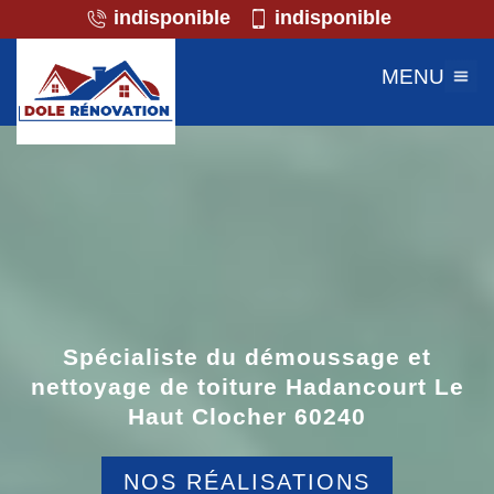
indisponible
indisponible
MENU
Spécialiste du démoussage et
nettoyage de toiture Hadancourt Le
Haut Clocher 60240
NOS RÉALISATIONS