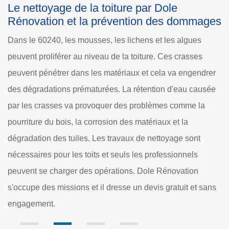
Les solutions qui s'offrent aux couvreurs
mages
professionnels pour le nettoyage de la
toiture à Hadancourt Le Haut Clocher dan
s
le 60240
s
Deux solutions s'offrent aux couvreurs professionnels po
ndrer
nettoyer ou éliminer les crasses au niveau de la toiture
ausée
d'un immeuble. Primo, il y a les techniques de nettoyage
la
avec un nettoyeur à haute pression. Le nettoyage se fera
de haut en bas pour obtenir une meilleure efficacité. Mais 
t
faut préciser l'érosion des tuiles et des ardoises en utilisa
cet outil. Pour continuer, il y a également la technique
classique qui consiste à l'utilisation d'une brosse bien
 sans
dure.