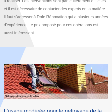
à réaliser. Les interventions sont particulièrement difficiles
et il est nécessaire de contacter des experts en la matière.
Il faut s'adresser à Dole Rénovation qui a plusieurs années
d'expérience. Le prix proposé pour ces opérations est
aussi intéressant.
Les techniques de travail des couvreurs
L