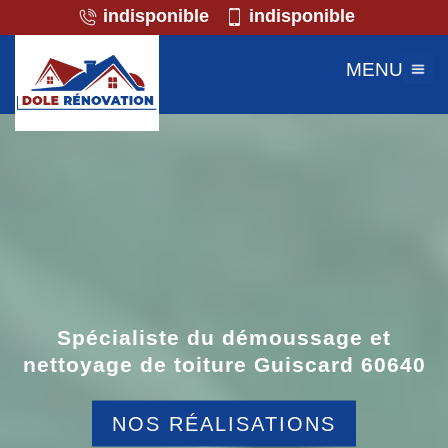
indisponible
indisponible
MENU
Spécialiste du démoussage et
nettoyage de toiture Guiscard 60640
NOS RÉALISATIONS