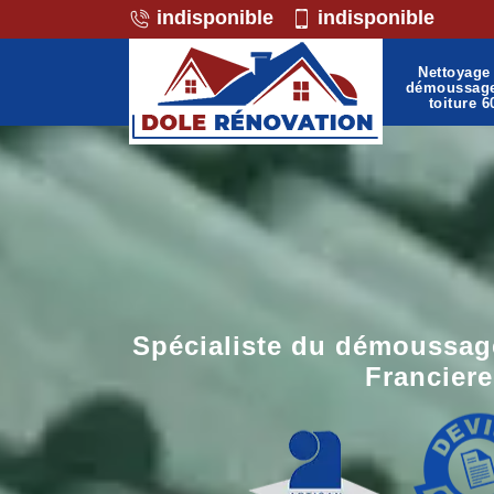
indisponible
indisponible
Nettoyage 
démoussag
toiture 6
Spécialiste du démoussage
Franciere