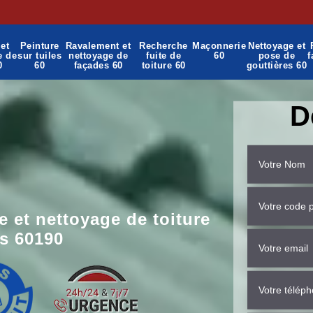
et
Peinture
Ravalement et
Recherche
Maçonnerie
Nettoyage et
e de
sur tuiles
nettoyage de
fuite de
60
pose de
f
0
60
façades 60
toiture 60
gouttières 60
D
 et nettoyage de toiture
s 60190