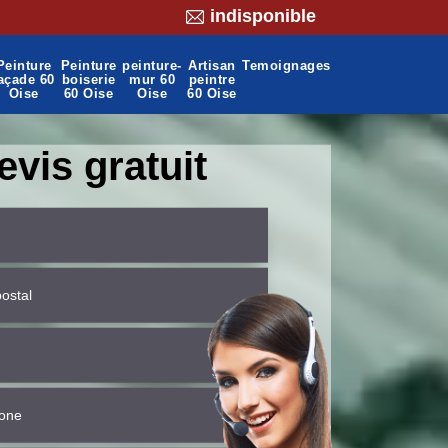
indisponible
Peinture
Peinture
peinture-
Artisan
Temoignages
açade 60
boiserie
mur 60
peintre
Oise
60 Oise
Oise
60 Oise
evis gratuit