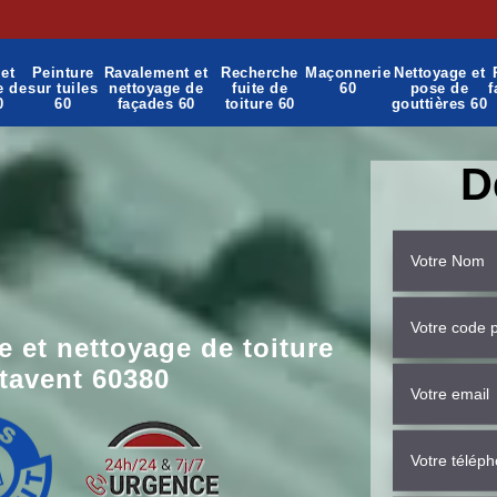
et
Peinture
Ravalement et
Recherche
Maçonnerie
Nettoyage et
e de
sur tuiles
nettoyage de
fuite de
60
pose de
f
0
60
façades 60
toiture 60
gouttières 60
D
 et nettoyage de toiture
tavent 60380