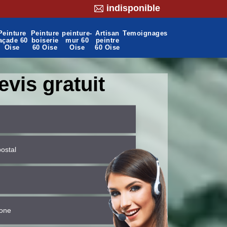
indisponible
Peinture
Peinture
peinture-
Artisan
Temoignages
açade 60
boiserie
mur 60
peintre
Oise
60 Oise
Oise
60 Oise
evis gratuit