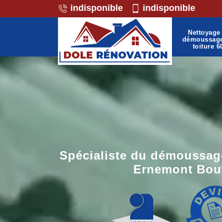
indisponible
indisponible
Nettoyage 
démoussag
toiture 6
Spécialiste du démoussage
Ernemont Bou