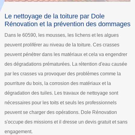
Les travaux de nettoyage des toits
L
es
l'assurance de l'apparence esthétique de la
E
maison dans le 60590
d
Au fil du temps, les toitures des maisons peuvent
Ef
accumuler des crasses, des saletés, ses débris et des
l'
r
mousses. Dans ce cas, l'aspect de la structure peut être
s
e
déplorable. Pour redonner l'aspect original, des travaux de
le
nettoyage de la structure sont à effectuer. D'ailleurs, ces
pé
entretiens sont à effectuer de manière régulière. La
fa
difficulté des missions pousse les propriétaires à contacter
fi
des experts comme Dole Rénovation et il établit un devis
il
totalement gratuit et sans engagement.
d
s
fi