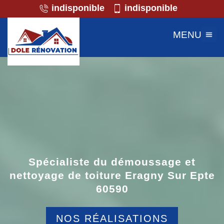
indisponible
indisponible
MENU
Spécialiste du démoussage et
nettoyage de toiture Eragny Sur Epte
60590
NOS RÉALISATIONS