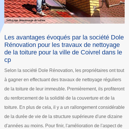
le
Comment estimer le prix des nettoyages de
L
la toiture dans la ville de Coivrel
R
e
Une multitude de facteurs de prix sont disponibles pour
Da
pouvoir estimer le budget nécessaire pour les travaux de
pe
ut
nettoyage de la toiture. Primo, il y a l'accessibilité du toit.
pe
s
Cela influence grandement le tarif, car les constructions ou
de
ont
les arbres qui peuvent gêner les opérations augmentent
p
considérablement le temps de nettoyage. Pour poursuivre,
po
ble
il faut se baser sur les dimensions de la structure à
dé
ne
nettoyer. À côté de cela, les propriétaires doivent
né
de