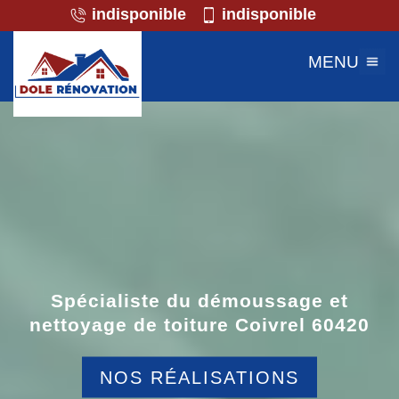
indisponible
indisponible
MENU
Spécialiste du démoussage et
nettoyage de toiture Coivrel 60420
NOS RÉALISATIONS