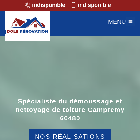
indisponible
indisponible
MENU
Spécialiste du démoussage et
nettoyage de toiture Campremy
60480
NOS RÉALISATIONS