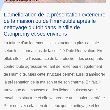
érieure
La méthode classique de nettoyage de 
 le
toiture dans la ville de Campremy :
l'utilisation de brosse dure
Il y a une foultitude de méthodes qui peuvent être util
pitale
par les couvreurs professionnels dans le but de nettoy
tion. En
toiture d'une habitation. Ainsi, les couvreurs peuvent
occupants
choisir de nettoyer la surface supérieure de la maison
galement
utilisant une brosse bien dure. Il s'agit d'une méthode
'améliorer
classique qui permet de préserver l'état des tuiles et 
ait, il
ardoises. Mais son défaut est la nécessité de la dépe
enir
de beaucoup de temps et de beaucoup d'énergie.
 verdâtre.
 et les