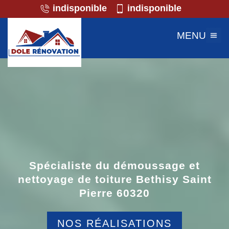
indisponible
indisponible
MENU
Spécialiste du démoussage et
nettoyage de toiture Bethisy Saint
Pierre 60320
NOS RÉALISATIONS