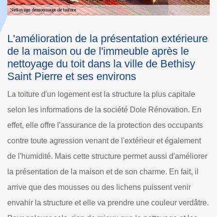
eure
Le nettoyage de la toiture par Dole
Rénovation et la prévention des dommage
y
Dans le 60320, les mousses, les lichens et les algues
peuvent proliférer au niveau de la toiture. Ces crasses
e
peuvent pénétrer dans les matériaux et cela va engendrer
 En
des dégradations prématurées. La rétention d'eau causée
ants
par les crasses va provoquer des problèmes comme la
ent
pourriture du bois, la corrosion des matériaux et la
iorer
dégradation des tuiles. Les travaux de nettoyage sont
il
nécessaires pour les toits et seuls les professionnels
peuvent se charger des opérations. Dole Rénovation
âtre.
s'occupe des missions et il dresse un devis gratuit et sans