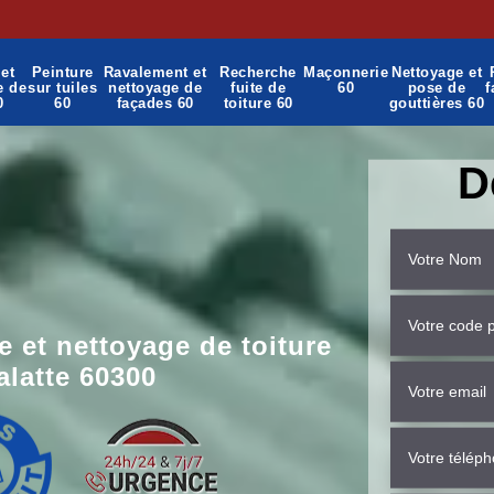
et
Peinture
Ravalement et
Recherche
Maçonnerie
Nettoyage et
e de
sur tuiles
nettoyage de
fuite de
60
pose de
f
0
60
façades 60
toiture 60
gouttières 60
D
 et nettoyage de toiture
latte 60300