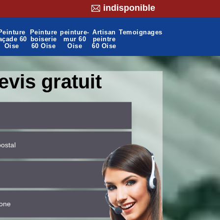
indisponible
Peinture
Peinture
peinture-
Artisan
Temoignages
açade 60
boiserie
mur 60
peintre
Oise
60 Oise
Oise
60 Oise
evis gratuit