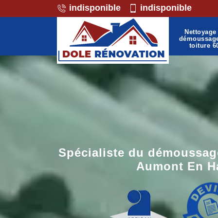
indisponible
indisponible
Nettoyage 
démoussag
toiture 6
Spécialiste du démoussage
Aumont En Ha