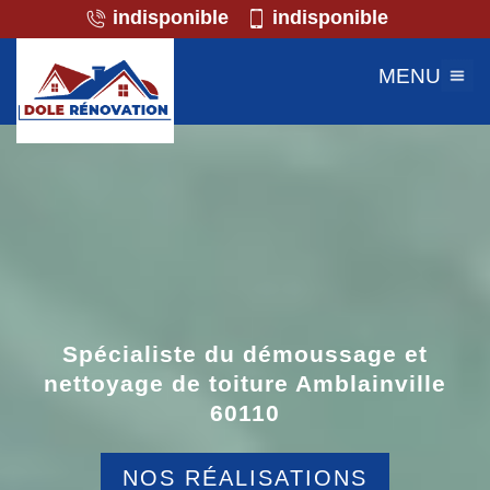
indisponible
indisponible
MENU
Spécialiste du démoussage et
nettoyage de toiture Amblainville
60110
NOS RÉALISATIONS