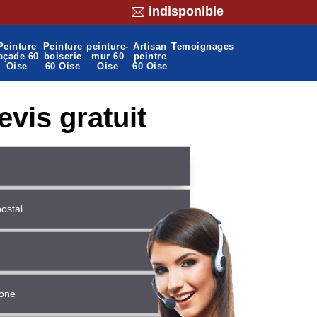
indisponible
Peinture
Peinture
peinture-
Artisan
Temoignages
açade 60
boiserie
mur 60
peintre
Oise
60 Oise
Oise
60 Oise
evis gratuit