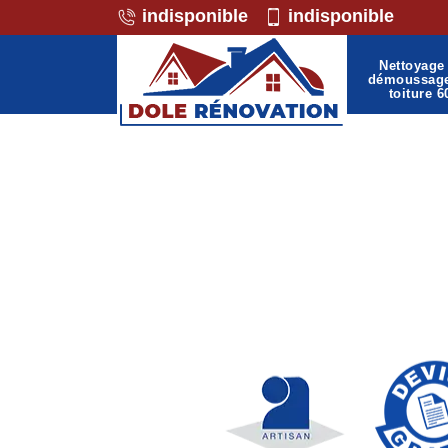
indisponible
indisponible
Nettoyage 
démoussag
toiture 6
Professionnel de la maçon