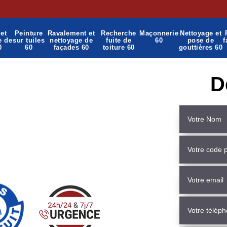
et
Peinture
Ravalement et
Recherche
Maçonnerie
Nettoyage et
e de
sur tuiles
nettoyage de
fuite de
60
pose de
f
0
60
façades 60
toiture 60
gouttières 60
D
nerie Ons En Bray 60650