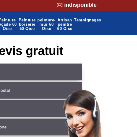
indisponible
Peinture
Peinture
peinture-
Artisan
Temoignages
açade 60
boiserie
mur 60
peintre
Oise
60 Oise
Oise
60 Oise
evis gratuit