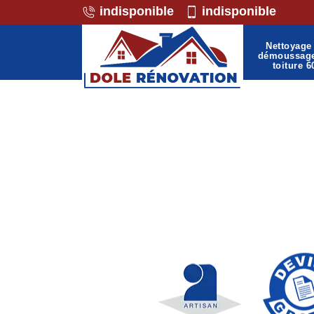
indisponible
indisponible
Nettoyage 
démoussag
toiture 6
Professionnel de la maço