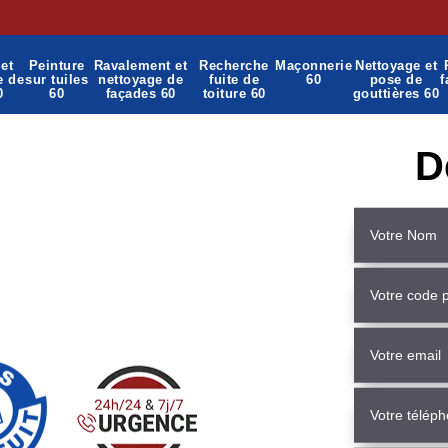
et
Peinture
Ravalement et
Recherche
Maçonnerie
Nettoyage et
e de
sur tuiles
nettoyage de
fuite de
60
pose de
f
0
60
façades 60
toiture 60
gouttières 60
D
nnerie Mureaumont 60220