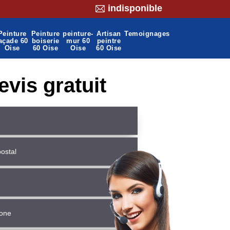
indisponible
Peinture
Peinture
peinture-
Artisan
Temoignages
açade 60
boiserie
mur 60
peintre
Oise
60 Oise
Oise
60 Oise
evis gratuit