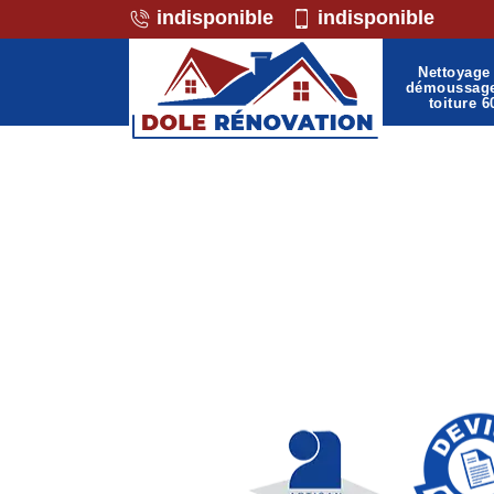
indisponible
indisponible
Nettoyage 
démoussag
toiture 6
Professionnel de la ma
601