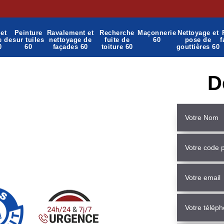
et
Peinture
Ravalement et
Recherche
Maçonnerie
Nettoyage et
e de
sur tuiles
nettoyage de
fuite de
60
pose de
f
0
60
façades 60
toiture 60
gouttières 60
D
çonnerie Moyenneville
90