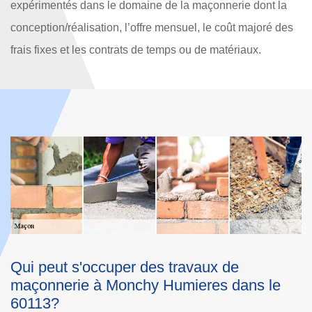
expérimentés dans le domaine de la maçonnerie dont la
conception/réalisation, l’offre mensuel, le coût majoré des
frais fixes et les contrats de temps ou de matériaux.
Notre service pours travaux de terrasse à
S
Monchy Humieres
H
Nous vous recommandons sérieusement de procéder à
N