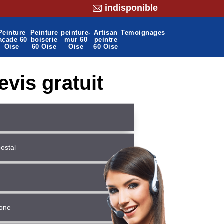
indisponible
Peinture
Peinture
peinture-
Artisan
Temoignages
açade 60
boiserie
mur 60
peintre
Oise
60 Oise
Oise
60 Oise
evis gratuit