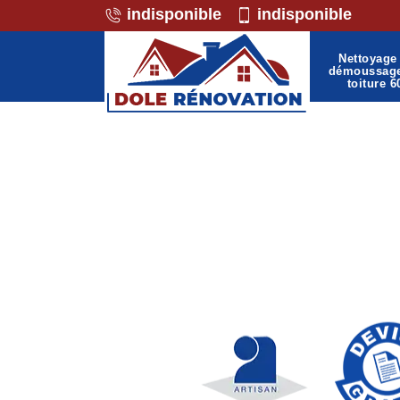
indisponible
indisponible
Nettoyage 
démoussag
toiture 6
Professionnel de la ma