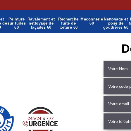
et
Peinture
Ravalement et
Recherche
Maçonnerie
Nettoyage et
e de
sur tuiles
nettoyage de
fuite de
60
pose de
f
0
60
façades 60
toiture 60
gouttières 60
D
çonnerie Mello 60660