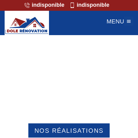
indisponible
indisponible
MENU
Professionnel de la maçonnerie
Maresaint Sur Matz 60490
NOS RÉALISATIONS