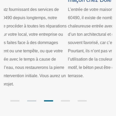
6
L’entrée de votre maison devrait attirer les gens. Sur
Le
60490, il existe de nombreuses façons de créer cette
ce
ns
chaleureuse entrée avec du béton, à la fois sous la forme
pu
d’un ton architectural et d’un fondement. Le béton est
de
souvent favorisé, car c’est un matériau froid et dur.
ce
Pourtant, ils n’ont pas vraiment ces critères. Grâce à
so
l’utilisation de la couleur, de la texture, de la forme et du
et
e
motif, le béton peut être chaud et souple pour créer une
ré
un
terrasse.
an
s