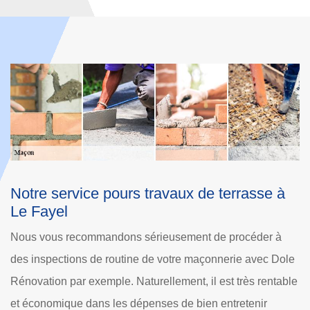
rasse à
Nos travaux de maçonnerie à Le Faye
pour tous
céder à
Ajoutez des améliorations visuelles et commodes à 
e avec Dole
propriété sur 60680 avec l'aide de notre équipe spé
rès rentable
en maçonnerie. Nous fournissons des services de
tenir
maçonnerie avec un savoir-faire de haut niveau et à