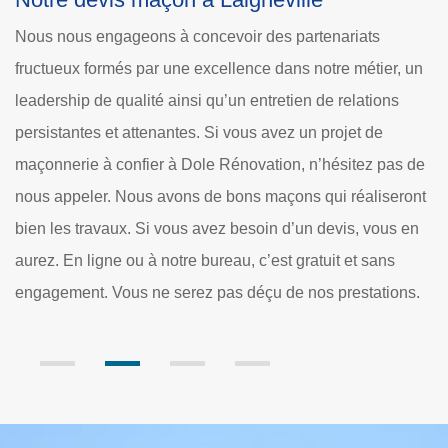
L
Un maçon dont la profession est de construire avec de la
N
n
pierre ou de la brique. Dole Rénovation est une entreprise
de
de maçonnerie fiable qui dessert 60290 et ses environs
Ré
Venez chez nous pour des travaux de maçonnerie de
et
e
haute qualité. Nous proposons des services d'experts dans
l'
nt
ce domaine, notamment le redressement de cheminées, la
ré
n
construction de murs - dalle - chape, l'étanchéification et la
pr
restauration de bâtiments. Laissez nos maçons qualifiés
to
.
améliorer votre propriété avec un art et un design
po
innovants.