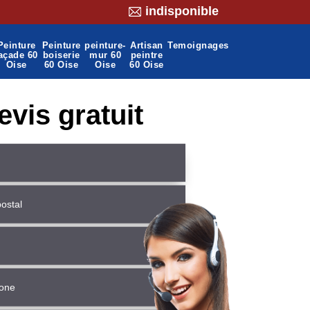
indisponible
Peinture
Peinture
peinture-
Artisan
Temoignages
açade 60
boiserie
mur 60
peintre
Oise
60 Oise
Oise
60 Oise
evis gratuit