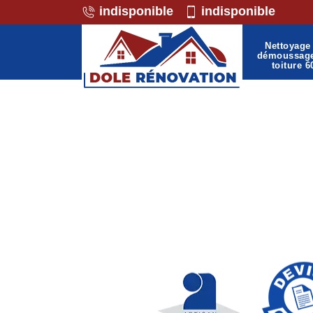
indisponible
indisponible
Nettoyage 
démoussag
toiture 6
Professionnel de la ma
Ressons