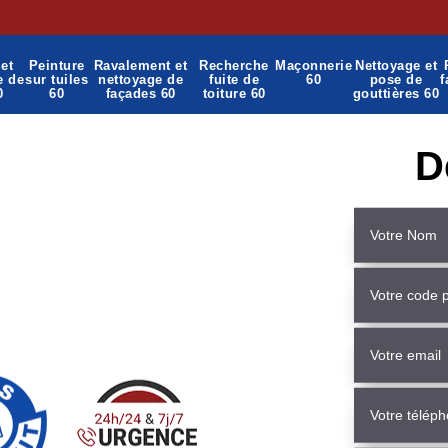
et
Peinture
Ravalement et
Recherche
Maçonnerie
Nettoyage et
e de
sur tuiles
nettoyage de
fuite de
60
pose de
f
0
60
façades 60
toiture 60
gouttières 60
D
çonnerie La Neuville
 60490