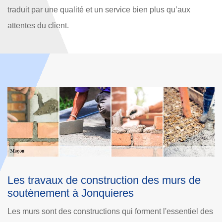
traduit par une qualité et un service bien plus qu’aux
attentes du client.
Service notre artisan maçon à Jonquieres
N
Nous nous engageons à concevoir des partenariats
des
L
fructueux formés par une excellence dans notre métier, un