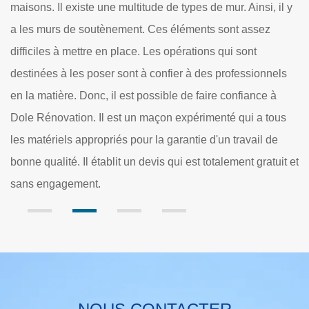
 y
6
leadership de qualité ainsi qu’un entretien de relations
c
persistantes et attenantes. Si vous avez un projet de
d
maçonnerie à confier à Dole Rénovation, n’hésitez pas de
s
s
nous appeler. Nous avons de bons maçons qui réaliseront
P
bien les travaux. Si vous avez besoin d’un devis, vous en
s
l
aurez. En ligne ou à notre bureau, c’est gratuit et sans
m
engagement. Vous ne serez pas déçu de nos prestations.
t et
t