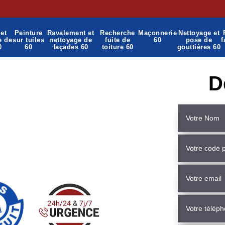
et
Peinture
Ravalement et
Recherche
Maçonnerie
Nettoyage et
e de
sur tuiles
nettoyage de
fuite de
60
pose de
f
0
60
façades 60
toiture 60
gouttières 60
D
nnerie Hetomesnil 60360