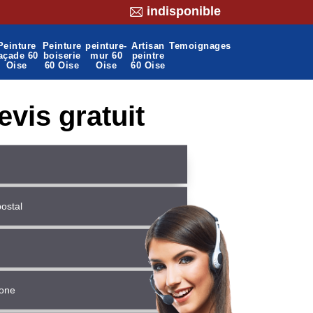
indisponible
Peinture
Peinture
peinture-
Artisan
Temoignages
açade 60
boiserie
mur 60
peintre
Oise
60 Oise
Oise
60 Oise
evis gratuit