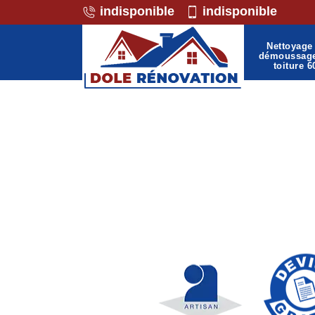
indisponible
indisponible
Nettoyage 
démoussag
toiture 6
Professionnel de la maço