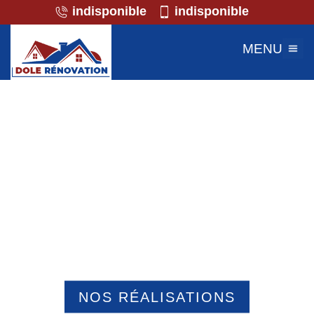
indisponible
indisponible
MENU
Professionnel de la maçonnerie
Hecourt 60380
NOS RÉALISATIONS