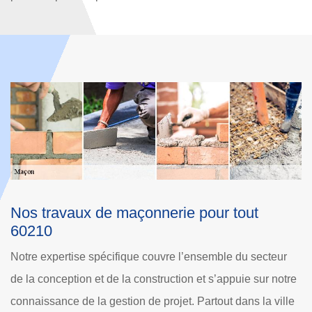
Le devis travaux maçonnerie à Grez
L
Nous sommes experts en organisation, estimation des
N
coûts du projet, ingénierie de valeur, gestion informatisée
re
m
de données/de documents, contrôle des coûts et du
le
l
budget, prévisions de main-d'œuvre et de trésorerie. Nous