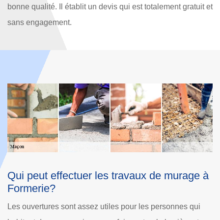
bonne qualité. Il établit un devis qui est totalement gratuit et
sans engagement.
à
Nos travaux de maçonnerie à Formerie
M
pour tous
s
Ajoutez des améliorations visuelles et commodes à votre
On