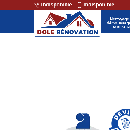
indisponible
indisponible
Nettoyage 
démoussag
toiture 6
Professionnel de la maç
Petit 