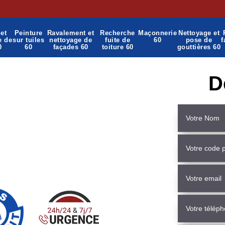
et
Peinture
Ravalement et
Recherche
Maçonnerie
Nettoyage et
e de
sur tuiles
nettoyage de
fuite de
60
pose de
f
0
60
façades 60
toiture 60
gouttières 60
D
onnerie Crevecoeur Le
60420