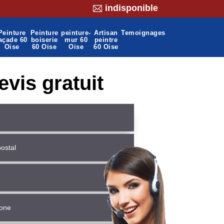
indisponible
Peinture
Peinture
peinture-
Artisan
Temoignages
açade 60
boiserie
mur 60
peintre
Oise
60 Oise
Oise
60 Oise
evis gratuit