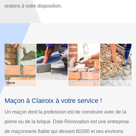
restons à votre disposition.
Dole Rénovation : un maçon qui peut ouvrir
N
les murs à Clairoix
6
Les travaux de maçonnerie peuvent se faire de différentes
N
se
manières. Il est possible de les réaliser au niveau des
de