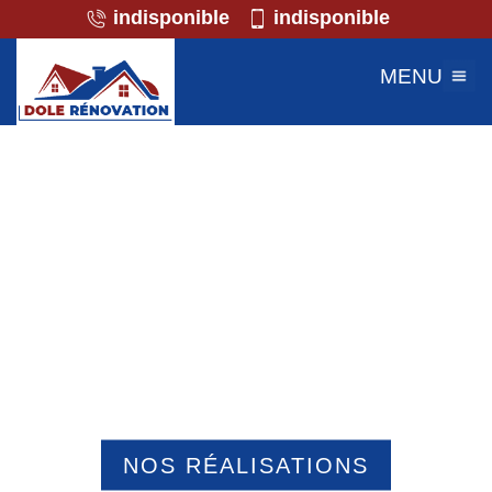
indisponible
indisponible
MENU
Professionnel de la maçonnerie
Caisnes 60400
NOS RÉALISATIONS