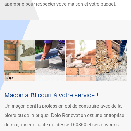
approprié pour respecter votre maison et votre budget.
Service notre artisan maçon à Blicourt
Q
B
Nous nous engageons à concevoir des partenariats
L
se
fructueux formés par une excellence dans notre métier, un
ha
leadership de qualité ainsi qu’un entretien de relations