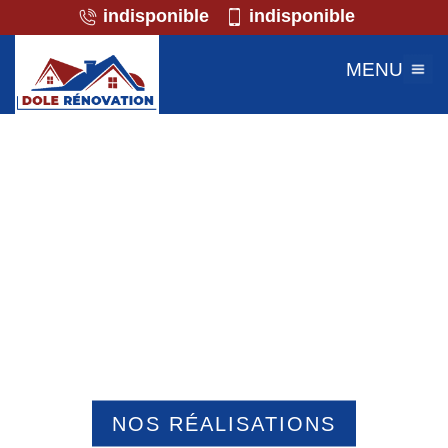
indisponible
indisponible
MENU
Professionnel de la maçonnerie
Blaincourt Les Precy 60460
NOS RÉALISATIONS