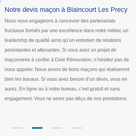
cy
Notre entreprise terrasse béton dans les
environs de Blaincourt Les Precy
L’entrée de votre maison devrait attirer les gens. Sur
, un
60460, il existe de nombreuses façons de créer cette
chaleureuse entrée avec du béton, à la fois sous la forme
d’un ton architectural et d’un fondement. Le béton est
s de
souvent favorisé, car c’est un matériau froid et dur.
ront
Pourtant, ils n’ont pas vraiment ces critères. Grâce à
 en
l’utilisation de la couleur, de la texture, de la forme et du
motif, le béton peut être chaud et souple pour créer une
ns.
terrasse.