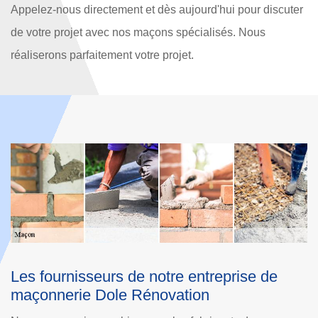
Appelez-nous directement et dès aujourd'hui pour discuter
de votre projet avec nos maçons spécialisés. Nous
réaliserons parfaitement votre projet.
Importance de contacter notre artisan
L
maçon chez Dole Rénovation
s