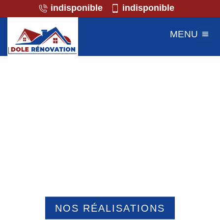
indisponible
indisponible
MENU
Professionnel de la maçonnerie
Berneuil En Bray 60390
NOS RÉALISATIONS