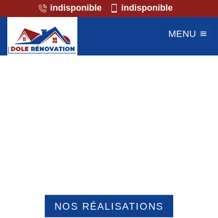
indisponible
indisponible
MENU
Professionnel de la maçonnerie
Armancourt 60880
NOS RÉALISATIONS