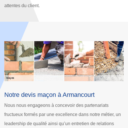
attentes du client.
Intervention de notre entreprise de
L
maçonnerie à Armancourt
U
Des projets tels que la création de chape ou de dalle dans
un
j
les 60880 nécessitent une opération complète de travaux
d