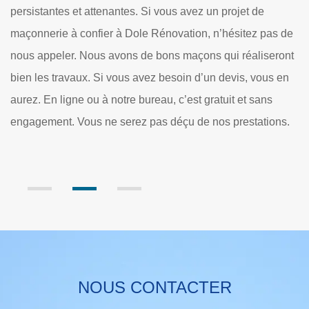
de construction en maçonnerie. On distingue la
m
planification, l’ingénierie, la réserve en matériel, la
de
m
construction et l’installation. Notre société de maçonnerie
nt
u
Dole Rénovation entretient un large assortiment
n
l
d’équipements et d’outillages pour aider nos équipes de
ê
construction maçons. Notamment, nous avons une grande
.
d
liste d’échafaudages et d’équipement de portage, de
mélangeurs, de pompes ou de matériel roulant.
NOUS CONTACTER