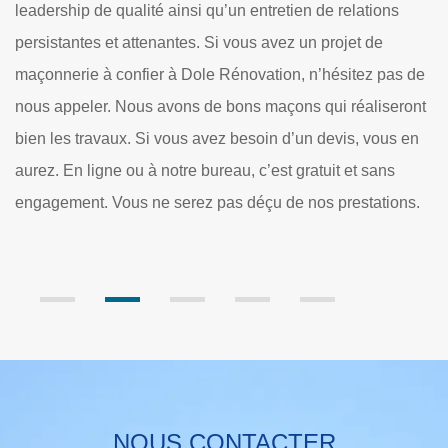
certaine importance. Il est possible que les travaux
pr
puissent consister en la création de dallages. Des travaux
e
de murage des ouvertures sont aussi à effectuer. Dans
ma
e
certains cas, des opérations de construction des murets
ha
nt
sont à faire. De telles tâches sont particulièrement difficiles
ch
n
et il est très important de rechercher des experts pour les
co
réaliser. Dole Rénovation est un maçon qui a plusieurs
Ap
.
années d'expérience. Il dresse aussi un devis gratuit et
de
sans engagement.
ré
NOUS CONTACTER