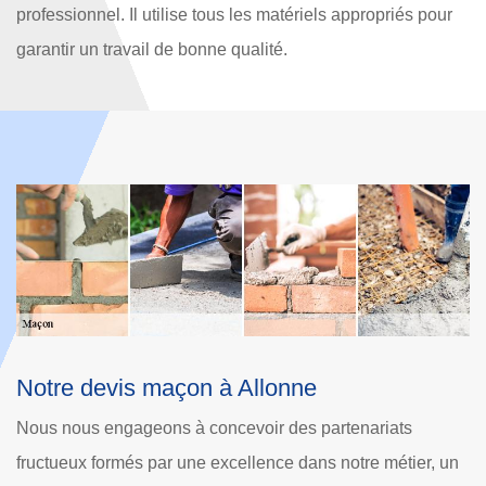
professionnel. Il utilise tous les matériels appropriés pour
garantir un travail de bonne qualité.
Qui peut s'occuper des travaux de
N
maçonnerie à Allonne dans le 60000?
t
Les travaux de maçonnerie sont des opérations ayant une
Aj
n