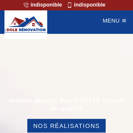
indisponible
indisponible
MENU
Artisan peintre Rhuis 60410 Travail
de qualité
NOS RÉALISATIONS